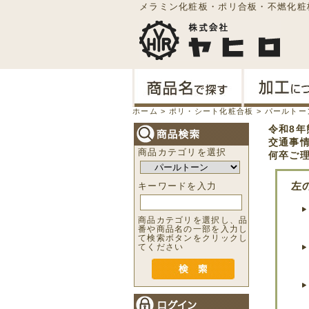
メラミン化粧板・ポリ合板・不燃化粧
ホーム
>
ポリ・シート化粧合板
>
パールトー
令和8
交通事
商品カテゴリを選択
何卒ご
左
キーワードを入力
商品カテゴリを選択し、品
番や商品名の一部を入力し
て検索ボタンをクリックし
てください