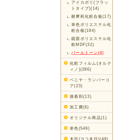
アイカポリ(フラッ
トタイプ)(14)
耐摩耗化粧合板(17)
単色ポリエステル化
粧合板(184)
鏡面ポリエステル化
粧MDF(32)
パールトーン(4)
化粧フィルム(オルテ
ィノ)(386)
ベニヤ・ランバーコ
ア(23)
接着剤(13)
加工費(6)
オリジナル商品(1)
単色(549)
木目(ヨコ木目)(49)