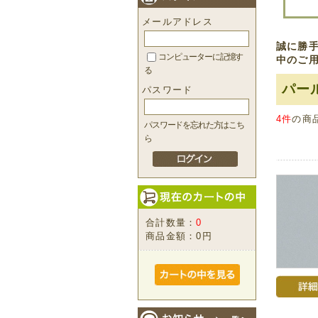
メールアドレス
誠に勝手
コンピューターに記憶す
中のご
る
パー
パスワード
4件
の商
パスワードを忘れた方はこち
ら
合計数量：
0
商品金額：
0円