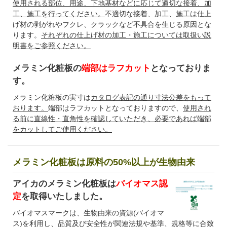
使用される部位、用途、下地基材などに応じて適切な接着、加
工、施工を行ってください。
不適切な接着、加工、施工は仕上
げ材の剥がれやフクレ、クラックなど不具合を生じる原因とな
ります。
それぞれの仕上げ材の加工・施工については取扱い説
明書をご参照ください。
メラミン化粧板の
端部はラフカット
となっておりま
す。
メラミン化粧板の実寸は
カタログ表記の通り寸法公差をもって
おります。
端部はラフカットとなっておりますので、
使用され
る前に直線性・直角性を確認していただき、必要であれば端部
をカットしてご使用ください。
メラミン化粧板は原料の50%以上が生物由来
アイカのメラミン化粧板は
バイオマス認
定
を取得いたしました。
バイオマスマークは、生物由来の資源(バイオマ
ス)を利用し、品質及び安全性が関連法規や基準、規格等に合致