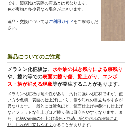
です。縦横比は実際の商品とは異なります。
色が実物と多少異なる場合がございます。
返品・交換については
ご利用ガイド
をご確認くだ
さい。
製品についてのご注意
メラミン化粧板は、
水や油の拭き残りによる跡残り
や、擦れ等での
表面の擦り傷、艶上がり、エンボ
ス・柄が消える現象
等が発生することがあります。
メラミン化粧板は耐久性があり、汚れに強い化粧材ですが、使
い方や色柄、表面の仕上げにより、傷や汚れの目立ちやすさが
異なります。
一般的には濃色ほど、鏡面仕上げや艶消し仕上げ
などフラットな仕上げほど擦り傷は目立ちやすく
なります。ま
た、
色柄や表面の仕上げ(濃色・艶消し等)や汚れの種類によ
り、汚れが目立ちやすく
なることがあります。