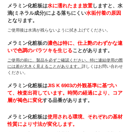
メラミン化粧板は
水に濡れたまま放置
しますと、水
滴(ミネラル成分)による落ちにくい
水垢付着の原因
となります。
ご使用後は水滴が残らないように拭き上げてください。
メラミン化粧板の
濃色は特に、仕上艶のわずかな違
いで色調のバラツキを生じる
ことがあります。
ご使用の前に、製品を必ずご確認ください。特に連結使用の際
には差が大きく見えることがあります。
詳しくはお問い合わせ
ください。
メラミン化粧板は
JIS K 6903の外観基準に基づい
て、検査出荷しています。時間の経過により、コア
層が褐色に変化
する品番があります。
メラミン化粧板は
使用される環境、それぞれの基材
性質により寸法が変化します。