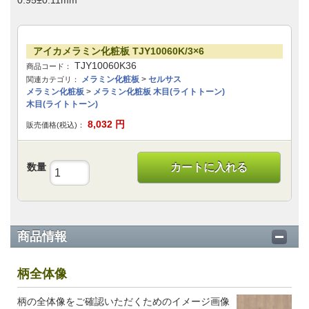
0.95±0.11mm
アイカメラミン化粧板 TJY10060K/3×6
TJY10060K36
商品コード：
メラミン化粧板
>
セルサス
関連カテゴリ：
メラミン化粧板
>
メラミン化粧板 木目(ライトトーン)
木目(ライトトーン)
8,032
円
販売価格(税込)：
数量
カートに入れる
商品情報
柄全体像
柄の全体像をご確認いただくためのイメージ画像