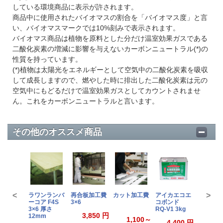
している環境商品に表示が許されます。
商品中に使用されたバイオマスの割合を「バイオマス度」と言
い、バイオマスマークでは10%刻みで表示されます。
バイオマス商品は植物を原料とした分だけ温室効果ガスである
二酸化炭素の増減に影響を与えないカーボンニュートラル(*)の
性質を持っています。
(*)植物は太陽光をエネルギーとして空気中の二酸化炭素を吸収
して成長しますので、燃やした時に排出した二酸化炭素は元の
空気中にもどるだけで温室効果ガスとしてカウントされませ
ん。これをカーボンニュートラルと言います。
その他のオススメ商品
<
>
ラワンランバ
再合板加工費
カット加工費
アイカエコエ
アイカエ
ーコア F4S
3×6
コボンド
コボン
3×6 厚さ
RQ-V1 3kg
RQ-V1
3,850 円
12mm
1.5kg
1,100～
4,400 円