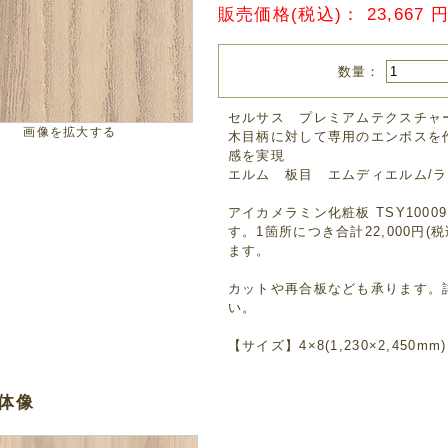
販売価格(税込)：
23,667
数量：
セルサス プレミアムテクスチャ
画像を拡大する
木目柄に対して専用のエンボスを
感を実現
エルム 板目 エムディエルム/
アイカメラミン化粧板 TSY1000
す。1箇所につき合計22,000円
ます。
カットや再合板なども承ります。
い。
【サイズ】4×8(1,230×2,450mm
体像