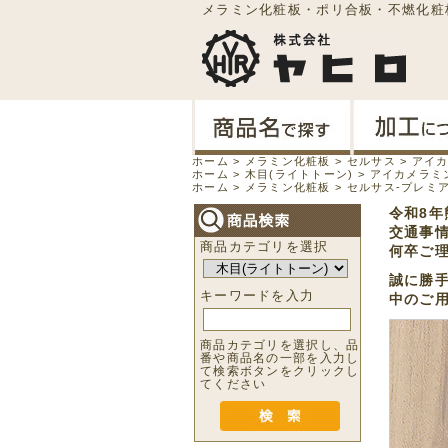
メラミン化粧板・ポリ合板・不燃化粧
ホーム
>
メラミン化粧板
>
セルサス
>
アイカ
ホーム
>
木目(ライトトーン)
>
アイカメラミン化
ホーム
>
メラミン化粧板
>
セルサス-プレミ
令和8
交通事
商品カテゴリを選択
何卒ご
誠に勝手
キーワードを入力
中のご
商品カテゴリを選択し、品
番や商品名の一部を入力し
て検索ボタンをクリックし
てください