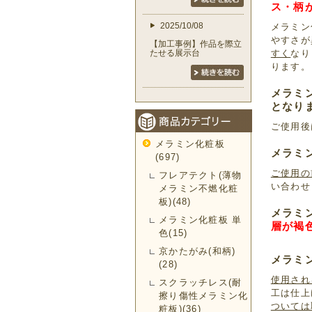
ス・柄
2025/10/08
メラミン
やすさが
【加工事例】作品を際立
すく
なり
たせる展示台
ります。
メラミ
となり
ご使用後
メラミン化粧板
メラミ
(697)
ご使用の
フレアテクト(薄物
い合わせ
メラミン不燃化粧
板)(48)
メラミ
メラミン化粧板 単
層が褐
色(15)
京かたがみ(和柄)
メラミ
(28)
使用され
スクラッチレス(耐
工は仕上
擦り傷性メラミン化
ついては
粧板)(36)