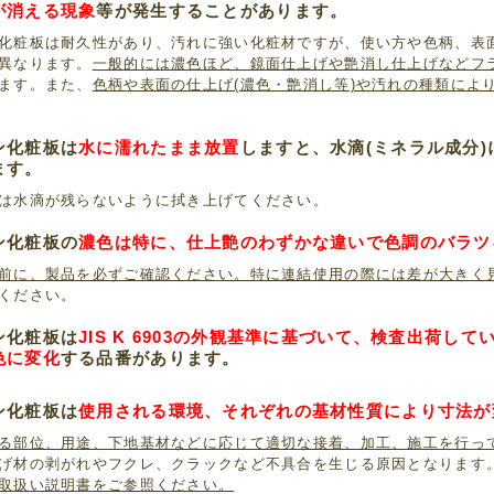
が消える現象
等が発生することがあります。
化粧板は耐久性があり、汚れに強い化粧材ですが、使い方や色柄、表
異なります。
一般的には濃色ほど、鏡面仕上げや艶消し仕上げなどフ
ます。また、
色柄や表面の仕上げ(濃色・艶消し等)や汚れの種類によ
ン化粧板は
水に濡れたまま放置
しますと、水滴(ミネラル成分
ます。
は水滴が残らないように拭き上げてください。
ン化粧板の
濃色は特に、仕上艶のわずかな違いで色調のバラツ
前に、製品を必ずご確認ください。特に連結使用の際には差が大きく
ください。
ン化粧板は
JIS K 6903の外観基準に基づいて、検査出荷し
色に変化
する品番があります。
ン化粧板は
使用される環境、それぞれの基材性質により寸法が
る部位、用途、下地基材などに応じて適切な接着、加工、施工を行っ
げ材の剥がれやフクレ、クラックなど不具合を生じる原因となります
取扱い説明書をご参照ください。