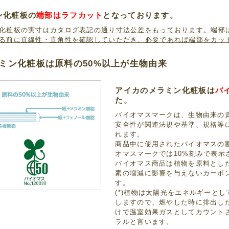
ン化粧板の
端部はラフカット
となっております。
化粧板の実寸は
カタログ表記の通り寸法公差をもっております。
端部
る前に直線性・直角性を確認していただき、必要であれば端部をカッ
ミン化粧板は原料の50%以上が生物由来
アイカのメラミン化粧板は
バ
た。
バイオマスマークは、生物由来の資
安全性が関連法規や基準、規格等
れます。
商品中に使用されたバイオマスの
オマスマークでは10%刻みで表示
バイオマス商品は植物を原料とし
素の増減に影響を与えないカーボン
す。
(*)植物は太陽光をエネルギーと
しますので、燃やした時に排出し
けで温室効果ガスとしてカウント
ラルと言います。