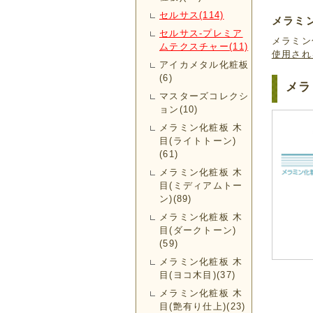
セルサス(114)
メラミ
セルサス-プレミア
メラミン
ムテクスチャー(11)
使用され
アイカメタル化粧板
(6)
メラ
マスターズコレクシ
ョン(10)
メラミン化粧板 木
目(ライトトーン)
(61)
メラミン化粧板 木
目(ミディアムトー
ン)(89)
メラミン化粧板 木
目(ダークトーン)
(59)
メラミン化粧板 木
目(ヨコ木目)(37)
メラミン化粧板 木
目(艶有り仕上)(23)