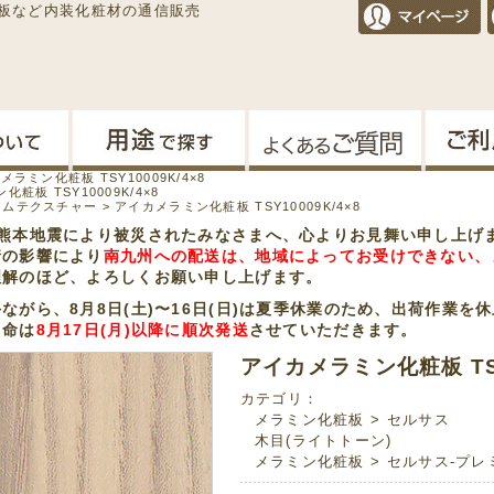
板など内装化粧材の通信販売
メラミン化粧板 TSY10009K/4×8
粧板 TSY10009K/4×8
アムテクスチャー
>
アイカメラミン化粧板 TSY10009K/4×8
年熊本地震により被災されたみなさまへ、心よりお見舞い申し上げ
情の影響により
南九州への配送は、地域によってお受けできない、
理解のほど、よろしくお願い申し上げます。
ながら、8月8日(土)〜16日(日)は夏季休業のため、出荷作業
用命は
8月17日(月)以降に順次発送
させていただきます。
アイカメラミン化粧板 TSY
カテゴリ：
メラミン化粧板
>
セルサス
木目(ライトトーン)
メラミン化粧板
>
セルサス-プレ