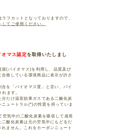
はラフカットとなっておりますので、
トしてご使用ください。
イオマス認定
を取得いたしまし
源(バイオマス)を利用し、品質及び
に合致している環境商品に表示が許さ
割合を「バイオマス度」と言い、バイ
されます。
た分だけ温室効果ガスである二酸化炭
ニュートラル(*)の性質を持っていま
して空気中の二酸化炭素を吸収して成長
た二酸化炭素は元の空気中にもどるだ
されません。これをカーボンニュート