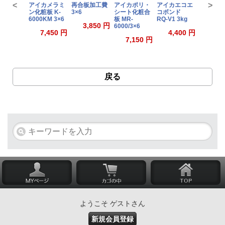
<
>
アイカメラミ
再合板加工費
アイカポリ・
アイカエコエ
アイカエ
ン化粧板 K-
3×6
シート化粧合
コボンド
コボン
6000KM 3×6
板 MR-
RQ-V1 3kg
RQ-V1
3,850 円
6000/3×6
1.5kg
7,450 円
4,400 円
7,150 円
2,5
戻る
ようこそ ゲストさん
新規会員登録