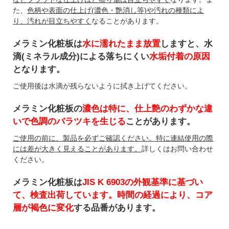
た、
色柄や表面の仕上げ(濃色・艶消し等)や汚れの種類によ
り、汚れが目立ちやすく
なることがあります。
メラミン化粧板は
水に濡れたまま放置
しますと、水
滴(ミネラル成分)による落ちにくい
水垢付着の原因
となります。
ご使用後は水滴が残らないように拭き上げてください。
メラミン化粧板の
濃色は特に、仕上艶のわずかな違
いで色調のバラツキを生じる
ことがあります。
ご使用の前に、製品を必ずご確認ください。特に連結使用の際
には差が大きく見えることがあります。
詳しくはお問い合わせ
ください。
メラミン化粧板は
JIS K 6903の外観基準に基づい
て、検査出荷しています。時間の経過により、コア
層が褐色に変化
する品番があります。