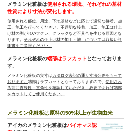
メラミン化粧板は
使用される環境、それぞれの基材
性質により寸法が変化します。
使用される部位、用途、下地基材などに応じて適切な接着、加
工、施工を行ってください。
不適切な接着、加工、施工は仕上
げ材の剥がれやフクレ、クラックなど不具合を生じる原因とな
ります。
それぞれの仕上げ材の加工・施工については取扱い説
明書をご参照ください。
メラミン化粧板の
端部はラフカット
となっておりま
す。
メラミン化粧板の実寸は
カタログ表記の通り寸法公差をもって
おります。
端部はラフカットとなっておりますので、
使用され
る前に直線性・直角性を確認していただき、必要であれば端部
をカットしてご使用ください。
メラミン化粧板は原料の50%以上が生物由来
アイカのメラミン化粧板は
バイオマス認