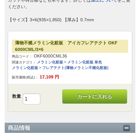
カットや再合板なども承ります。詳しくは
加工について
をご覧
ください。
【サイズ】3×6(935×1,850) 【厚み】0.7mm
薄物不燃メラミン化粧板 アイカフレアテクト OKF
6000CML/3×6
OKF6000CML36
商品コード：
メラミン化粧板
>
メラミン化粧板 単色
関連カテゴリ：
メラミン化粧板
>
フレアテクト(薄物メラミン不燃化粧板)
17,109
円
販売価格(税込)：
数量
カートに入れる
商品情報