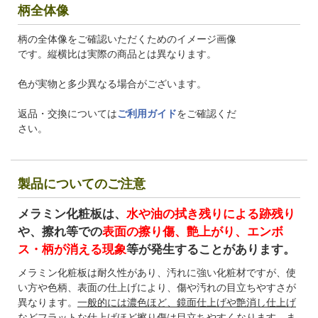
柄全体像
柄の全体像をご確認いただくためのイメージ画像
です。縦横比は実際の商品とは異なります。
色が実物と多少異なる場合がございます。
返品・交換については
ご利用ガイド
をご確認くだ
さい。
製品についてのご注意
メラミン化粧板は、
水や油の拭き残りによる跡残り
や、擦れ等での
表面の擦り傷、艶上がり、エンボ
ス・柄が消える現象
等が発生することがあります。
メラミン化粧板は耐久性があり、汚れに強い化粧材ですが、使
い方や色柄、表面の仕上げにより、傷や汚れの目立ちやすさが
異なります。
一般的には濃色ほど、鏡面仕上げや艶消し仕上げ
などフラットな仕上げほど擦り傷は目立ちやすく
なります。ま